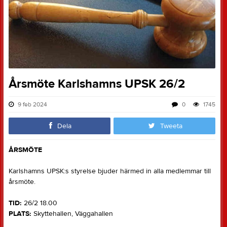
Årsmöte Karlshamns UPSK 26/2
9 feb 2024
0
1745
Dela
Tweeta
ÅRSMÖTE
Karlshamns UPSK:s styrelse bjuder härmed in alla medlemmar till
årsmöte.
TID:
26/2 18.00
PLATS:
Skyttehallen, Väggahallen