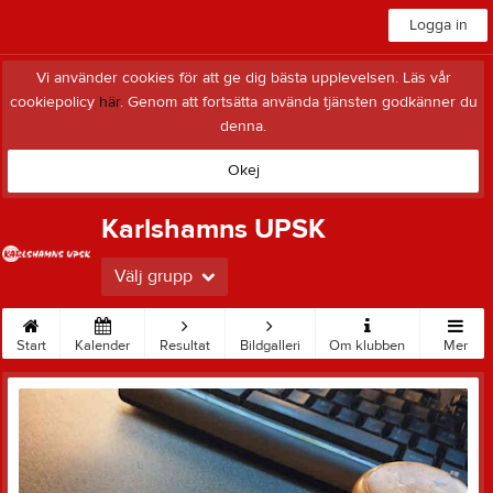
Logga in
Vi använder cookies för att ge dig bästa upplevelsen. Läs vår
cookiepolicy
här
. Genom att fortsätta använda tjänsten godkänner du
denna.
Okej
Karlshamns UPSK
Välj grupp
Start
Kalender
Resultat
Bildgalleri
Om klubben
Mer