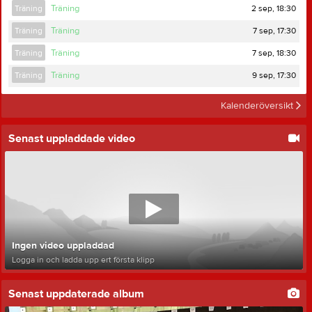
2 sep, 18:30
Träning
Träning
7 sep, 17:30
Träning
Träning
7 sep, 18:30
Träning
Träning
9 sep, 17:30
Träning
Träning
Kalenderöversikt
Senast uppladdade video
Ingen video uppladdad
Logga in och ladda upp ert första klipp
Senast uppdaterade album