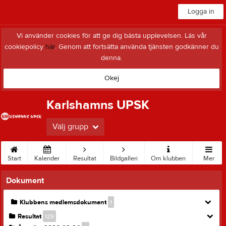
Logga in
Vi använder cookies för att ge dig bästa upplevelsen. Läs vår
cookiepolicy
här
. Genom att fortsätta använda tjänsten godkänner du
denna.
Okej
Karlshamns UPSK
Välj grupp
Start
Kalender
Resultat
Bildgalleri
Om klubben
Mer
Dokument
Klubbens medlemsdokument
1
Resultat
129