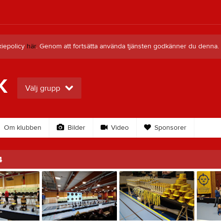
kiepolicy
här
. Genom att fortsätta använda tjänsten godkänner du denna.
K
Välj grupp
Om klubben
Bilder
Video
Sponsorer
4