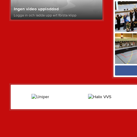
Ingen video uppladdad
Logga in och ladda upp ert första klipp