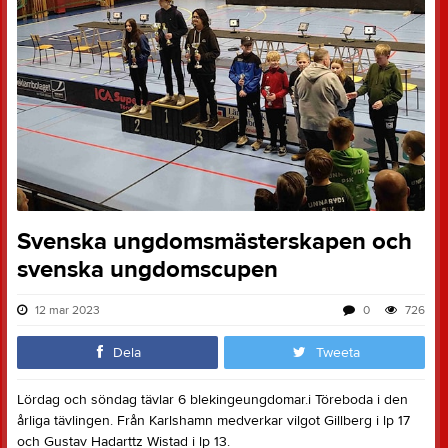
Svenska ungdomsmästerskapen och
svenska ungdomscupen
12 mar 2023
0
726
Dela
Tweeta
Lördag och söndag tävlar 6 blekingeungdomar.i Töreboda i den
årliga tävlingen. Från Karlshamn medverkar vilgot Gillberg i lp 17
och Gustav Hadarttz Wistad i lp 13.