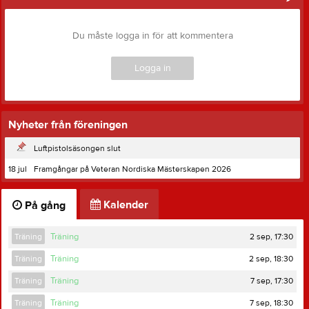
Du måste logga in för att kommentera
Logga in
Nyheter från föreningen
Luftpistolsäsongen slut
18 jul
Framgångar på Veteran Nordiska Mästerskapen 2026
Kalender
På gång
2 sep, 17:30
Träning
Träning
2 sep, 18:30
Träning
Träning
7 sep, 17:30
Träning
Träning
7 sep, 18:30
Träning
Träning