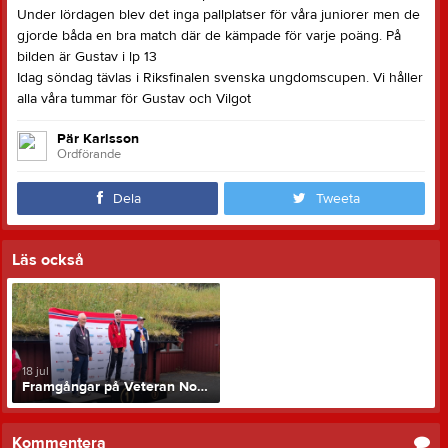
Under lördagen blev det inga pallplatser för våra juniorer men de
gjorde båda en bra match där de kämpade för varje poäng. På
bilden är Gustav i lp 13
Idag söndag tävlas i Riksfinalen svenska ungdomscupen. Vi håller
alla våra tummar för Gustav och Vilgot
Pär Karlsson
Ordförande
Dela
Tweeta
Läs också
18 jul
Framgångar på Veteran Nordiska Mästerskapen 2026
Kommentera