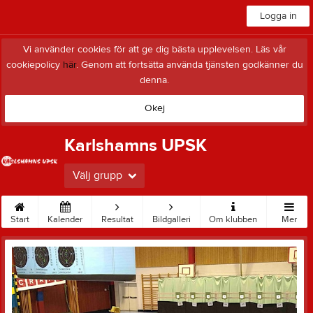
Logga in
Vi använder cookies för att ge dig bästa upplevelsen. Läs vår
cookiepolicy
här
. Genom att fortsätta använda tjänsten godkänner du
denna.
Okej
Karlshamns UPSK
Välj grupp
Start
Kalender
Resultat
Bildgalleri
Om klubben
Mer