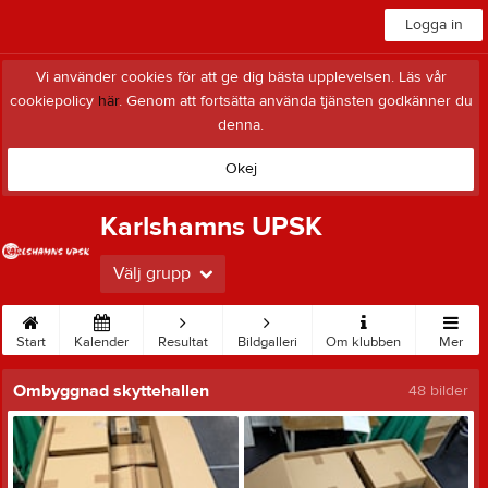
Logga in
Vi använder cookies för att ge dig bästa upplevelsen. Läs vår
cookiepolicy
här
. Genom att fortsätta använda tjänsten godkänner du
denna.
Okej
Karlshamns UPSK
Välj grupp
Start
Kalender
Resultat
Bildgalleri
Om klubben
Mer
Ombyggnad skyttehallen
48 bilder