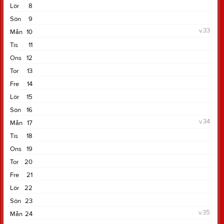
Lör
8
15:00
Sön
9
v.33
Mån
10
Tis
11
Ons
12
Tor
13
Fre
14
Lör
15
Sön
16
v.34
Mån
17
Tis
18
Ons
19
Tor
20
Fre
21
Lör
22
Sön
23
v.35
Mån
24