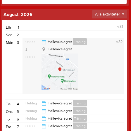
Augusti 2026
Alla aktiviteter
v.31
Lör
1
Sön
2
08:00
Hällevikslägret
Träning
v.32
Mån
3
Hällevikslägret
00:00
Heldag
Hällevikslägret
Träning
Tis
4
Heldag
Hällevikslägret
Träning
Ons
5
Heldag
Hällevikslägret
Träning
Tor
6
00:00
Hällevikslägret
Träning
Fre
7