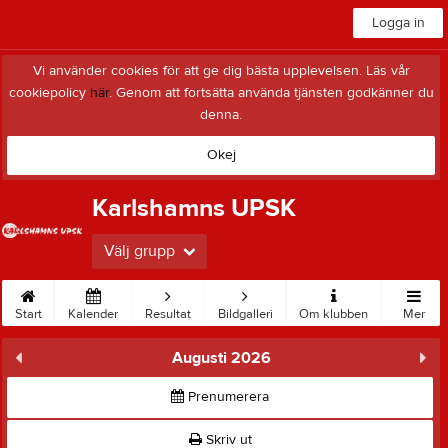
Logga in
Vi använder cookies för att ge dig bästa upplevelsen. Läs vår
cookiepolicy
här
. Genom att fortsätta använda tjänsten godkänner du
denna.
Okej
Karlshamns UPSK
Välj grupp
Start
Kalender
Resultat
Bildgalleri
Om klubben
Mer
Augusti 2026
Prenumerera
Skriv ut